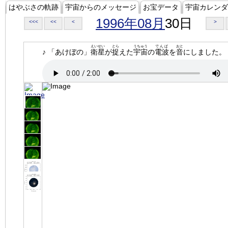
はやぶさの軌跡
宇宙からのメッセージ
お宝データ
宇宙カレンダ
1996年08月
30日
<<<
<<
<
>
えいせい
とら
うちゅう
でんぱ
おと
♪ 「あけぼの」
衛星
が
捉
えた
宇宙
の
電波
を
音
にしました。