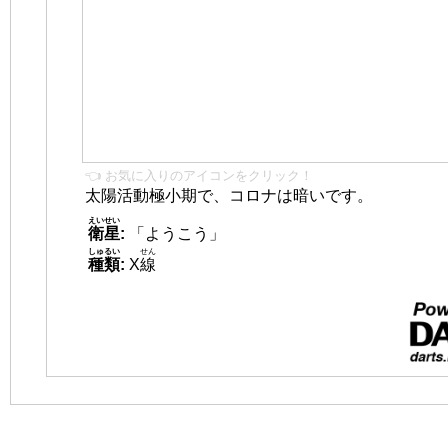
👈 お気に入りのアイコンをクリック！
太陽活動極小期で、コロナは暗いです。
えいせい
衛星
:
「ようこう」
しゅるい
せん
種類
:
X
線