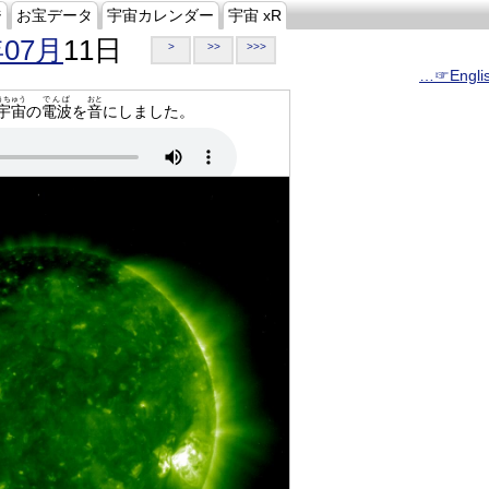
ジ
お宝データ
宇宙カレンダー
宇宙 xR
年07月
11日
>
>>
>>>
…☞Engli
うちゅう
でんぱ
おと
宇宙
の
電波
を
音
にしました。