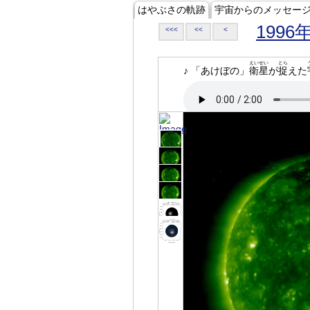
はやぶさの軌跡
宇宙からのメッセー
1996
<<<
<<
<
えいせい
とら
♪ 「あけぼの」
衛星
が
捉
えた