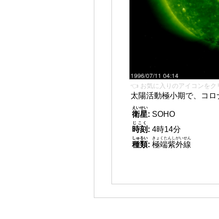
👈 お気に入りのアイコンをク
太陽活動極小期で、コロ
えいせい
衛星
:
SOHO
じこく
時刻
:
4時14分
しゅるい
きょくたんしがいせん
種類
:
極端紫外線