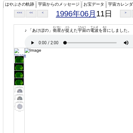
はやぶさの軌跡
宇宙からのメッセージ
お宝データ
宇宙カレンダ
1996年06月
11日
<<<
<<
<
>
えいせい
とら
うちゅう
でんぱ
おと
♪ 「あけぼの」
衛星
が
捉
えた
宇宙
の
電波
を
音
にしました。