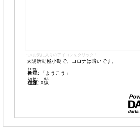
👈 お気に入りのアイコンをクリック！
太陽活動極小期で、コロナは暗いです。
えいせい
衛星
:
「ようこう」
しゅるい
せん
種類
:
X
線