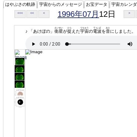
はやぶさの軌跡
宇宙からのメッセージ
お宝データ
宇宙カレンダ
1996年07月
12日
<<<
<<
<
>
えいせい
とら
うちゅう
でんぱ
おと
♪ 「あけぼの」
衛星
が
捉
えた
宇宙
の
電波
を
音
にしました。