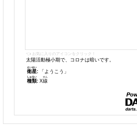
👈 お気に入りのアイコンをクリック！
太陽活動極小期で、コロナは暗いです。
えいせい
衛星
:
「ようこう」
しゅるい
せん
種類
:
X
線