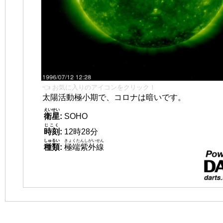
👈 お気に入りのアイコンをクリック！
太陽活動極小期で、コロナは暗いです。
えいせい
衛星
:
SOHO
じこく
時刻
:
12時28分
しゅるい
きょくたんしがいせん
種類
:
極端紫外線