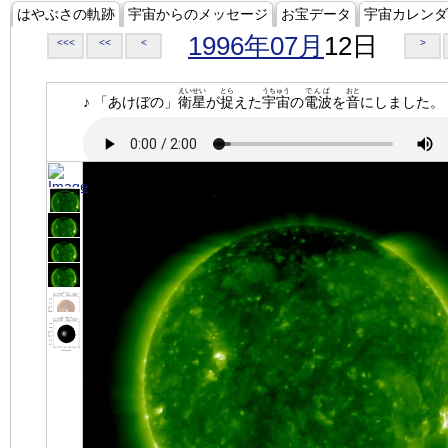
はやぶさの軌跡
宇宙からのメッセージ
お宝データ
宇宙カレンダ
1996年07月
12日
<<<
<<
<
>
えいせい
とら
うちゅう
でんぱ
おと
♪ 「あけぼの」
衛星
が
捉
えた
宇宙
の
電波
を
音
にしました。