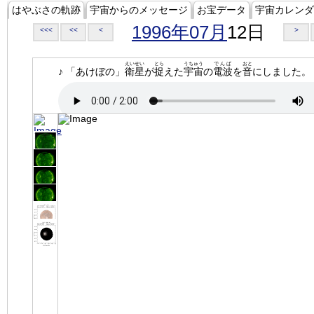
はやぶさの軌跡
宇宙からのメッセージ
お宝データ
宇宙カレンダ
1996年07月
12日
<<<
<<
<
>
えいせい
とら
うちゅう
でんぱ
おと
♪ 「あけぼの」
衛星
が
捉
えた
宇宙
の
電波
を
音
にしました。