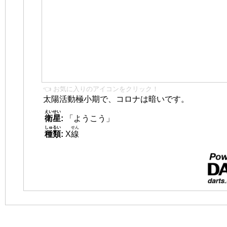
👈 お気に入りのアイコンをクリック！
太陽活動極小期で、コロナは暗いです。
えいせい
衛星
:
「ようこう」
しゅるい
せん
種類
:
X
線