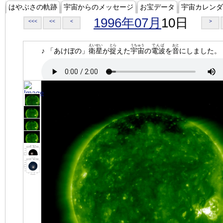
はやぶさの軌跡
宇宙からのメッセージ
お宝データ
宇宙カレンダ
1996年07月
10日
<<<
<<
<
>
えいせい
とら
うちゅう
でんぱ
おと
♪ 「あけぼの」
衛星
が
捉
えた
宇宙
の
電波
を
音
にしました。