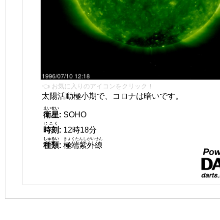
👈 お気に入りのアイコンをクリック！
太陽活動極小期で、コロナは暗いです。
えいせい
衛星
:
SOHO
じこく
時刻
:
12時18分
しゅるい
きょくたんしがいせん
種類
:
極端紫外線