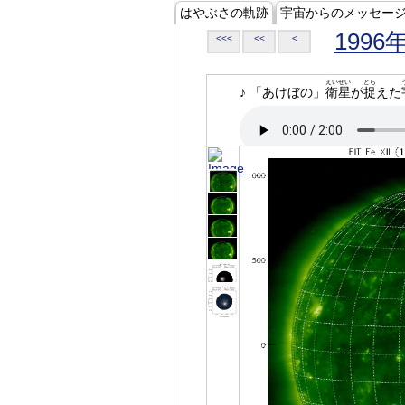
はやぶさの軌跡
宇宙からのメッセー
1996
<<<
<<
<
えいせい
とら
♪ 「あけぼの」
衛星
が
捉
えた