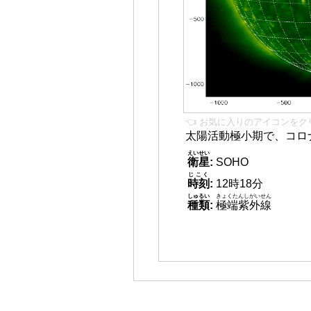
👈 お気に入りのアイコンをク
太陽活動極小期で、コロ
えいせい
衛星
:
SOHO
じこく
時刻
:
12時18分
しゅるい
きょくたんしがいせん
種類
:
極端紫外線