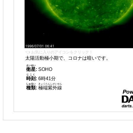
👈 お気に入りのアイコンをクリック！
太陽活動極小期で、コロナは暗いです。
えいせい
衛星
:
SOHO
じこく
時刻
:
6時41分
しゅるい
きょくたんしがいせん
種類
:
極端紫外線