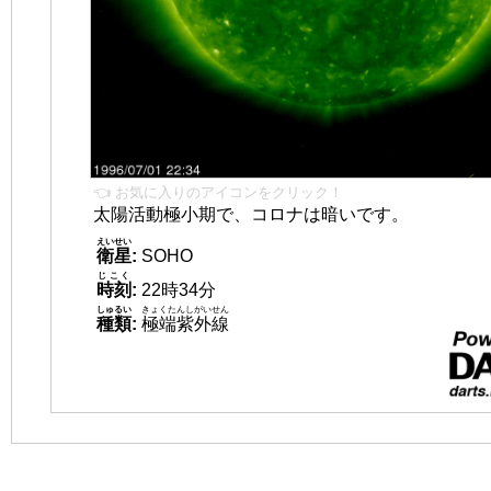
👈 お気に入りのアイコンをクリック！
太陽活動極小期で、コロナは暗いです。
えいせい
衛星
:
SOHO
じこく
時刻
:
22時34分
しゅるい
きょくたんしがいせん
種類
:
極端紫外線