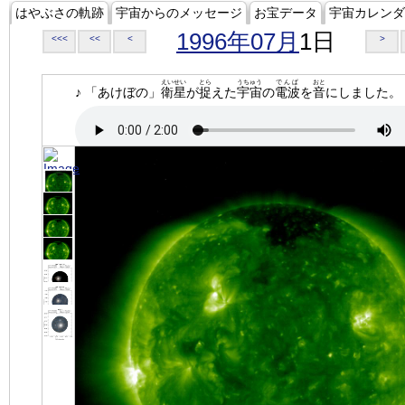
はやぶさの軌跡
宇宙からのメッセージ
お宝データ
宇宙カレンダ
1996年07月
1日
<<<
<<
<
>
えいせい
とら
うちゅう
でんぱ
おと
♪ 「あけぼの」
衛星
が
捉
えた
宇宙
の
電波
を
音
にしました。