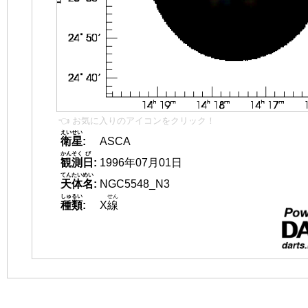
👈 お気に入りのアイコンをクリック！
えいせい
衛星
:
ASCA
かんそく
び
観測
日
:
1996年07月01日
てんたいめい
天体名
:
NGC5548_N3
しゅるい
せん
種類
:
X
線