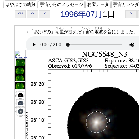
はやぶさの軌跡
宇宙からのメッセージ
お宝データ
宇宙カレンダ
1996年07月
1日
<<<
<<
<
>
えいせい
とら
うちゅう
でんぱ
おと
♪ 「あけぼの」
衛星
が
捉
えた
宇宙
の
電波
を
音
にしました。