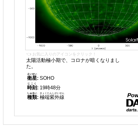
👈 お気に入りのアイコンをクリック！
太陽活動極小期で、コロナが暗くなりまし
た。
えいせい
衛星
:
SOHO
じこく
時刻
:
19時48分
しゅるい
きょくたんしがいせん
種類
:
極端紫外線