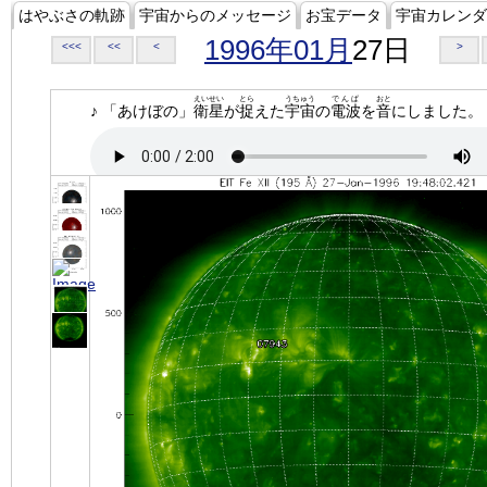
はやぶさの軌跡
宇宙からのメッセージ
お宝データ
宇宙カレンダ
1996年01月
27日
<<<
<<
<
>
えいせい
とら
うちゅう
でんぱ
おと
♪ 「あけぼの」
衛星
が
捉
えた
宇宙
の
電波
を
音
にしました。