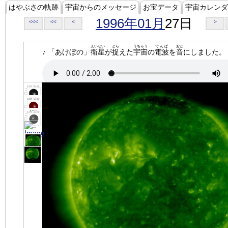
はやぶさの軌跡
宇宙からのメッセージ
お宝データ
宇宙カレンダ
1996年01月
27日
<<<
<<
<
>
えいせい
とら
うちゅう
でんぱ
おと
♪ 「あけぼの」
衛星
が
捉
えた
宇宙
の
電波
を
音
にしました。