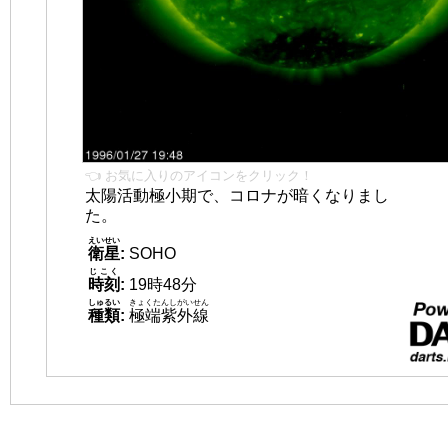
👈 お気に入りのアイコンをクリック！
太陽活動極小期で、コロナが暗くなりまし
た。
えいせい
衛星
:
SOHO
じこく
時刻
:
19時48分
しゅるい
きょくたんしがいせん
種類
:
極端紫外線