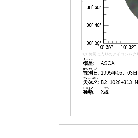
👈 お気に入りのアイコンをク
えいせい
衛星
:
ASCA
かんそく
び
観測
日
:
1995年05月03日
てんたいめい
天体名
:
B2_1028+313_
しゅるい
せん
種類
:
X
線