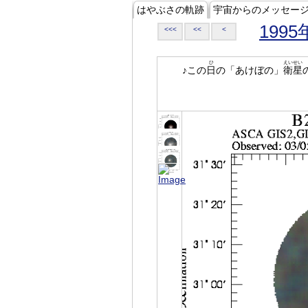
はやぶさの軌跡
宇宙からのメッセー
1995
<<<
<<
<
ひ
えいせい
♪この
日
の「あけぼの」
衛星