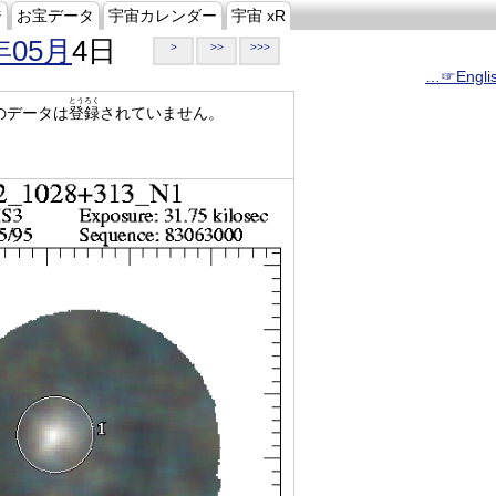
ジ
お宝データ
宇宙カレンダー
宇宙 xR
年05月
4日
>
>>
>>>
…☞Engli
とうろく
のデータは
登録
されていません。