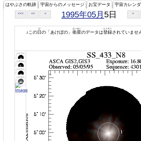
はやぶさの軌跡
宇宙からのメッセージ
お宝データ
宇宙カレンダ
1995年05月
5日
<<<
<<
<
>
ひ
えいせい
とうろく
♪この
日
の「あけぼの」
衛星
のデータは
登録
されていませ