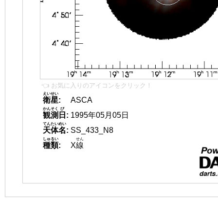
👈 お気に入りのアイコンをクリック！
えいせい
衛星
:
ASCA
かんそく
び
観測
日
:
1995年05月05日
てんたいめい
天体名
:
SS_433_N8
しゅるい
せん
種類
:
X
線