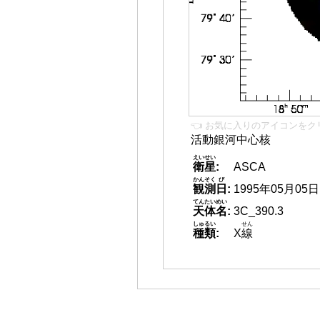
👈 お気に入りのアイコンをク
活動銀河中心核
えいせい
衛星
:
ASCA
かんそく
び
観測
日
:
1995年05月05日
てんたいめい
天体名
:
3C_390.3
しゅるい
せん
種類
:
X
線