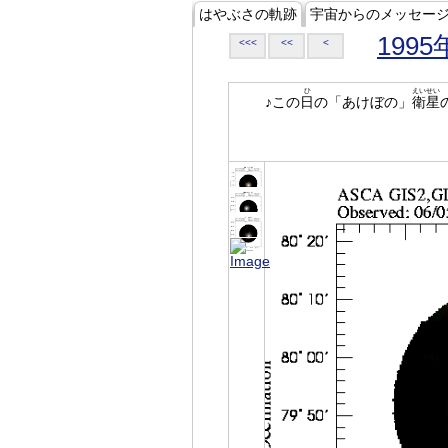
はやぶさの軌跡
宇宙からのメッセー
1995
<<<
<<
<
ひ
えいせい
♪この
日
の「あけぼの」
衛星