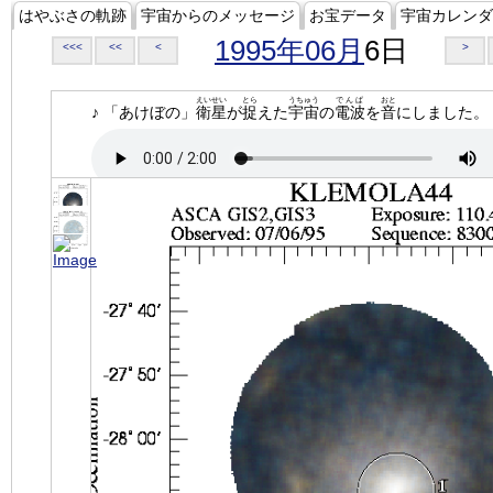
はやぶさの軌跡
宇宙からのメッセージ
お宝データ
宇宙カレンダ
1995年06月
6日
<<<
<<
<
>
えいせい
とら
うちゅう
でんぱ
おと
♪ 「あけぼの」
衛星
が
捉
えた
宇宙
の
電波
を
音
にしました。