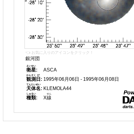
👈 お気に入りのアイコンをクリック！
銀河団
えいせい
衛星
:
ASCA
かんそく
び
観測
日
:
1995年06月06日 - 1995年06月08日
てんたいめい
天体名
:
KLEMOLA44
しゅるい
せん
種類
:
X
線