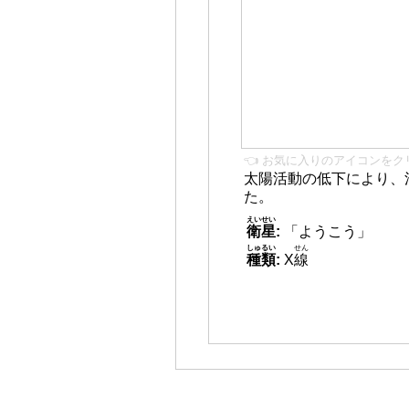
👈 お気に入りのアイコンをク
太陽活動の低下により、
た。
えいせい
衛星
:
「ようこう」
しゅるい
せん
種類
:
X
線