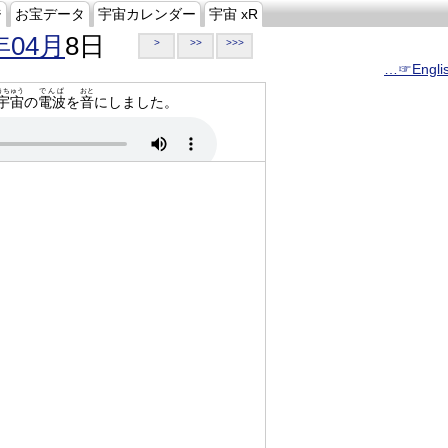
ジ
お宝データ
宇宙カレンダー
宇宙 xR
年04月
8日
>
>>
>>>
…☞Engli
うちゅう
でんぱ
おと
宇宙
の
電波
を
音
にしました。