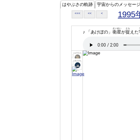
はやぶさの軌跡
宇宙からのメッセー
1995
<<<
<<
<
えいせい
とら
♪ 「あけぼの」
衛星
が
捉
えた