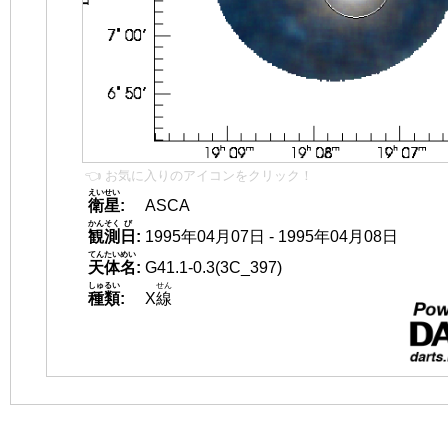
👈 お気に入りのアイコンをクリック！
えいせい
衛星
:
ASCA
かんそく
び
観測
日
:
1995年04月07日 - 1995年04月08日
てんたいめい
天体名
:
G41.1-0.3(3C_397)
しゅるい
せん
種類
:
X
線