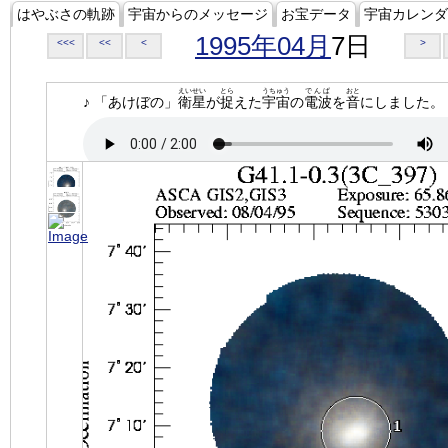
はやぶさの軌跡
宇宙からのメッセージ
お宝データ
宇宙カレンダ
1995年04月
7日
<<<
<<
<
>
えいせい
とら
うちゅう
でんぱ
おと
♪ 「あけぼの」
衛星
が
捉
えた
宇宙
の
電波
を
音
にしました。