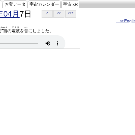
ジ
お宝データ
宇宙カレンダー
宇宙 xR
年04月
7日
>
>>
>>>
…☞Engli
うちゅう
でんぱ
おと
宇宙
の
電波
を
音
にしました。