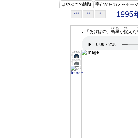
はやぶさの軌跡
宇宙からのメッセー
1995
<<<
<<
<
えいせい
とら
♪ 「あけぼの」
衛星
が
捉
えた