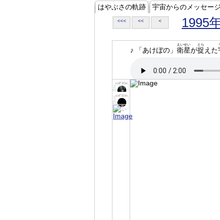
はやぶさの軌跡
宇宙からのメッセー
1995
<<<
<<
<
えいせい
とら
♪ 「あけぼの」
衛星
が
捉
えた