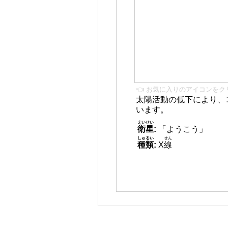
👈 お気に入りのアイコンをク
太陽活動の低下により、
います。
えいせい
衛星
:
「ようこう」
しゅるい
せん
種類
:
X
線