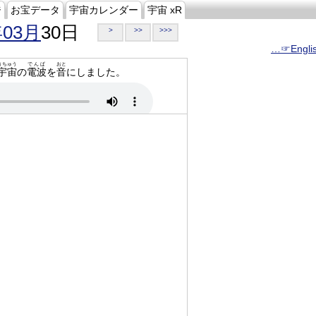
ジ
お宝データ
宇宙カレンダー
宇宙 xR
年03月
30日
>
>>
>>>
…☞Engli
うちゅう
でんぱ
おと
宇宙
の
電波
を
音
にしました。