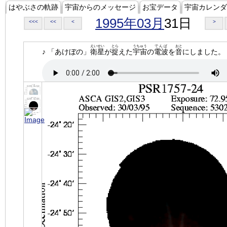
はやぶさの軌跡
宇宙からのメッセージ
お宝データ
宇宙カレンダ
1995年03月
31日
<<<
<<
<
>
えいせい
とら
うちゅう
でんぱ
おと
♪ 「あけぼの」
衛星
が
捉
えた
宇宙
の
電波
を
音
にしました。