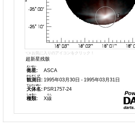
👈 お気に入りのアイコンをクリック！
超新星残骸
えいせい
衛星
:
ASCA
かんそく
び
観測
日
:
1995年03月30日 - 1995年03月31日
てんたいめい
天体名
:
PSR1757-24
しゅるい
せん
種類
:
X
線