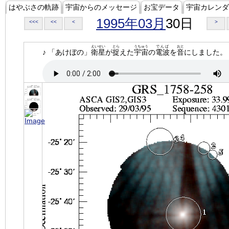
はやぶさの軌跡
宇宙からのメッセージ
お宝データ
宇宙カレンダ
1995年03月
30日
<<<
<<
<
>
えいせい
とら
うちゅう
でんぱ
おと
♪ 「あけぼの」
衛星
が
捉
えた
宇宙
の
電波
を
音
にしました。