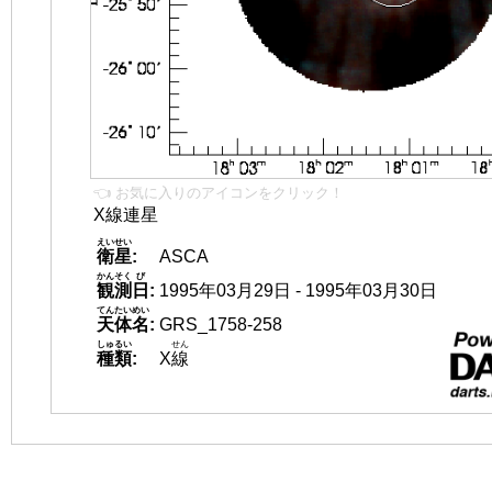
👈 お気に入りのアイコンをクリック！
X線連星
えいせい
衛星
:
ASCA
かんそく
び
観測
日
:
1995年03月29日 - 1995年03月30日
てんたいめい
天体名
:
GRS_1758-258
しゅるい
せん
種類
:
X
線