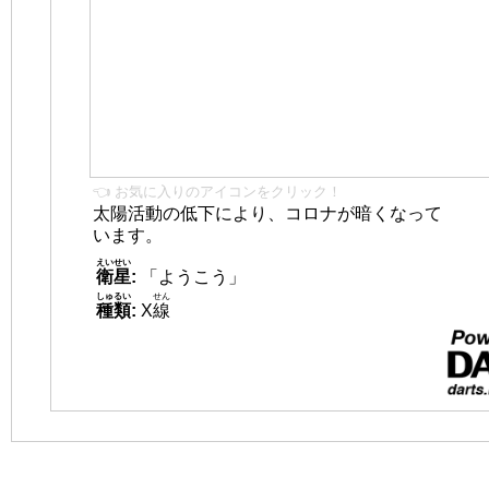
👈 お気に入りのアイコンをクリック！
太陽活動の低下により、コロナが暗くなって
います。
えいせい
衛星
:
「ようこう」
しゅるい
せん
種類
:
X
線