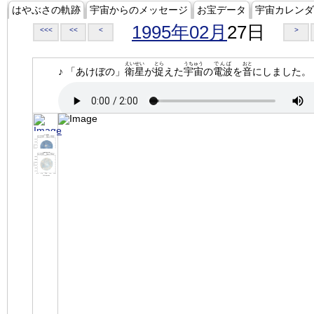
はやぶさの軌跡
宇宙からのメッセージ
お宝データ
宇宙カレンダ
1995年02月
27日
<<<
<<
<
>
えいせい
とら
うちゅう
でんぱ
おと
♪ 「あけぼの」
衛星
が
捉
えた
宇宙
の
電波
を
音
にしました。