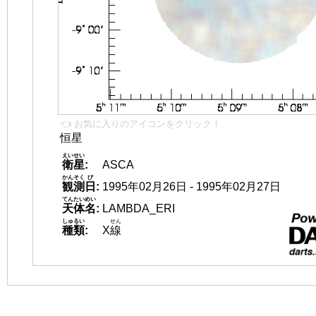
👈 お気に入りのアイコンをクリック！
恒星
えいせい
衛星
:
ASCA
かんそく
び
観測
日
:
1995年02月26日 - 1995年02月27日
てんたいめい
天体名
:
LAMBDA_ERI
しゅるい
せん
種類
:
X
線