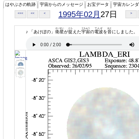
はやぶさの軌跡
宇宙からのメッセージ
お宝データ
宇宙カレンダ
1995年02月
27日
<<<
<<
<
>
えいせい
とら
うちゅう
でんぱ
おと
♪ 「あけぼの」
衛星
が
捉
えた
宇宙
の
電波
を
音
にしました。