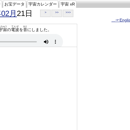
ジ
お宝データ
宇宙カレンダー
宇宙 xR
年02月
21日
>
>>
>>>
…☞Engli
うちゅう
でんぱ
おと
宇宙
の
電波
を
音
にしました。