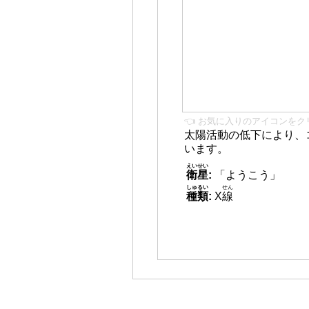
👈 お気に入りのアイコンをク
太陽活動の低下により、
います。
えいせい
衛星
:
「ようこう」
しゅるい
せん
種類
:
X
線