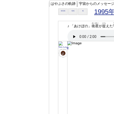
はやぶさの軌跡
宇宙からのメッセー
1995
<<<
<<
<
えいせい
とら
♪ 「あけぼの」
衛星
が
捉
えた