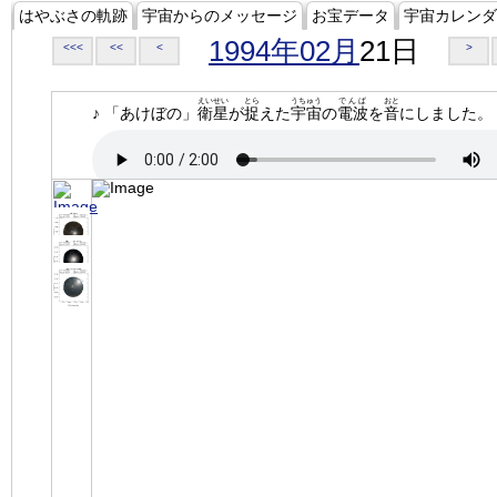
はやぶさの軌跡
宇宙からのメッセージ
お宝データ
宇宙カレンダ
1994年02月
21日
<<<
<<
<
>
えいせい
とら
うちゅう
でんぱ
おと
♪ 「あけぼの」
衛星
が
捉
えた
宇宙
の
電波
を
音
にしました。