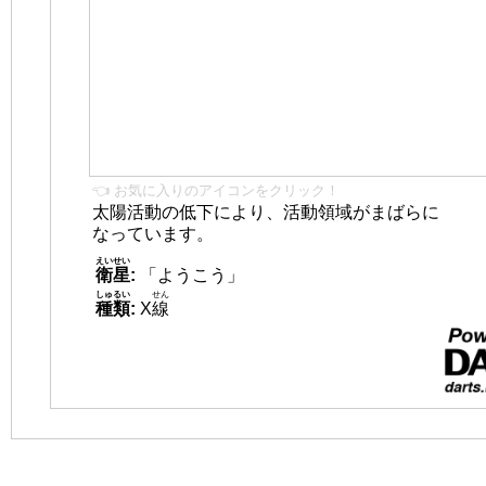
👈 お気に入りのアイコンをクリック！
太陽活動の低下により、活動領域がまばらに
なっています。
えいせい
衛星
:
「ようこう」
しゅるい
せん
種類
:
X
線