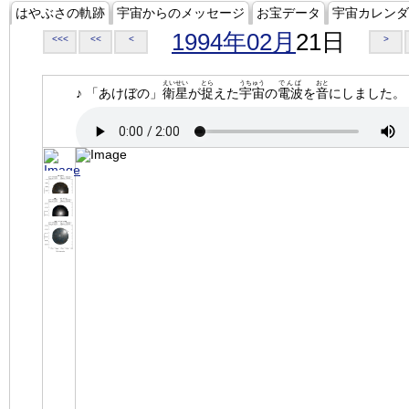
はやぶさの軌跡
宇宙からのメッセージ
お宝データ
宇宙カレンダ
1994年02月
21日
<<<
<<
<
>
えいせい
とら
うちゅう
でんぱ
おと
♪ 「あけぼの」
衛星
が
捉
えた
宇宙
の
電波
を
音
にしました。