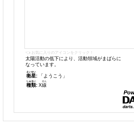
👈 お気に入りのアイコンをクリック！
太陽活動の低下により、活動領域がまばらに
なっています。
えいせい
衛星
:
「ようこう」
しゅるい
せん
種類
:
X
線