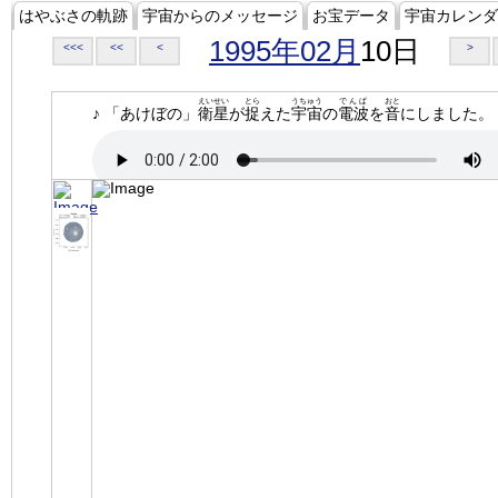
はやぶさの軌跡
宇宙からのメッセージ
お宝データ
宇宙カレンダ
1995年02月
10日
<<<
<<
<
>
えいせい
とら
うちゅう
でんぱ
おと
♪ 「あけぼの」
衛星
が
捉
えた
宇宙
の
電波
を
音
にしました。