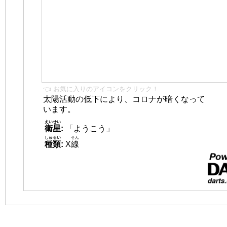
👈 お気に入りのアイコンをクリック！
太陽活動の低下により、コロナが暗くなって
います。
えいせい
衛星
:
「ようこう」
しゅるい
せん
種類
:
X
線