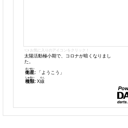
👈 お気に入りのアイコンをクリック！
太陽活動極小期で、コロナが暗くなりまし
た。
えいせい
衛星
:
「ようこう」
しゅるい
せん
種類
:
X
線