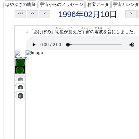
はやぶさの軌跡
宇宙からのメッセージ
お宝データ
宇宙カレンダ
1996年02月
10日
<<<
<<
<
>
えいせい
とら
うちゅう
でんぱ
おと
♪ 「あけぼの」
衛星
が
捉
えた
宇宙
の
電波
を
音
にしました。