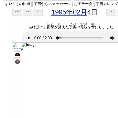
はやぶさの軌跡
宇宙からのメッセージ
お宝データ
宇宙カレンダ
1995年02月
4日
<<<
<<
<
>
えいせい
とら
うちゅう
でんぱ
おと
♪ 「あけぼの」
衛星
が
捉
えた
宇宙
の
電波
を
音
にしました。