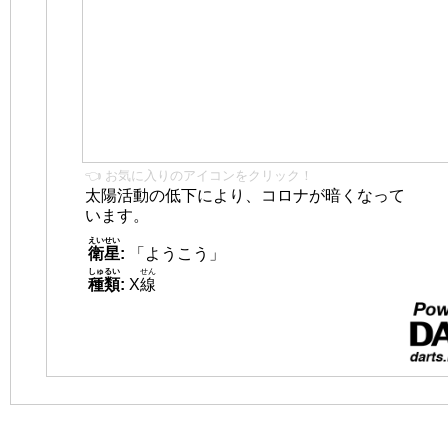
👈 お気に入りのアイコンをクリック！
太陽活動の低下により、コロナが暗くなって
います。
えいせい
衛星
:
「ようこう」
しゅるい
せん
種類
:
X
線