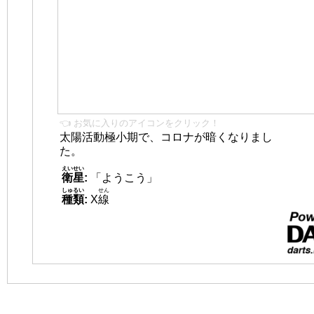
👈 お気に入りのアイコンをクリック！
太陽活動極小期で、コロナが暗くなりまし
た。
えいせい
衛星
:
「ようこう」
しゅるい
せん
種類
:
X
線