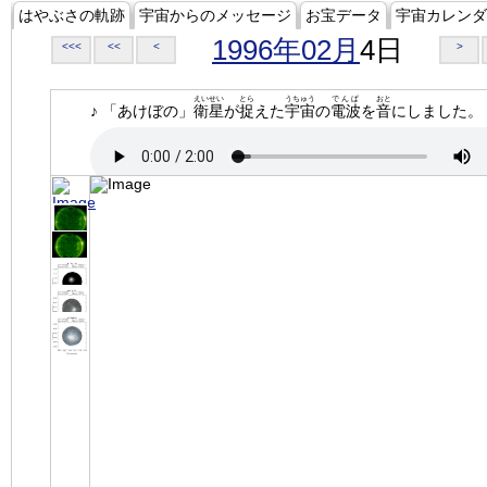
はやぶさの軌跡
宇宙からのメッセージ
お宝データ
宇宙カレンダ
1996年02月
4日
<<<
<<
<
>
えいせい
とら
うちゅう
でんぱ
おと
♪ 「あけぼの」
衛星
が
捉
えた
宇宙
の
電波
を
音
にしました。