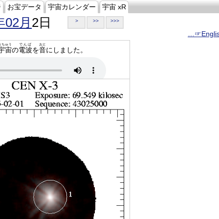
ジ
お宝データ
宇宙カレンダー
宇宙 xR
年02月
2日
>
>>
>>>
…☞Engli
うちゅう
でんぱ
おと
宇宙
の
電波
を
音
にしました。