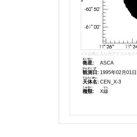
👈 お気に入りのアイコンをク
えいせい
衛星
:
ASCA
かんそく
び
観測
日
:
1995年02月01日
てんたいめい
天体名
:
CEN_X-3
しゅるい
せん
種類
:
X
線