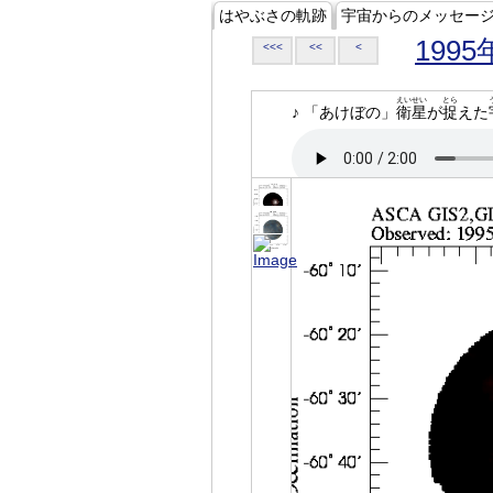
はやぶさの軌跡
宇宙からのメッセー
1995
<<<
<<
<
えいせい
とら
♪ 「あけぼの」
衛星
が
捉
えた