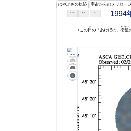
はやぶさの軌跡
宇宙からのメッセー
1994
<<<
<<
<
ひ
えいせい
♪この
日
の「あけぼの」
衛星