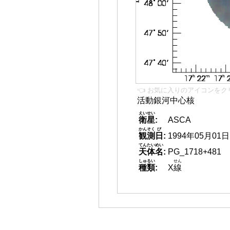
👈 お気に入りのアイコンをク
活動銀河中心核
えいせい
衛星
:
ASCA
かんそく
び
観測
日
:
1994年05月01日
てんたいめい
天体名
:
PG_1718+481
しゅるい
せん
種類
:
X
線