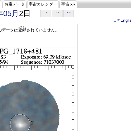
ジ
お宝データ
宇宙カレンダー
宇宙 xR
年05月
2日
>
>>
>>>
…☞Engli
とうろく
のデータは
登録
されていません。