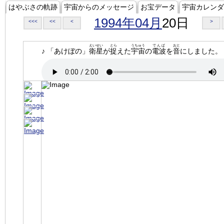
はやぶさの軌跡
宇宙からのメッセージ
お宝データ
宇宙カレンダ
1994年04月
20日
<<<
<<
<
>
えいせい
とら
うちゅう
でんぱ
おと
♪ 「あけぼの」
衛星
が
捉
えた
宇宙
の
電波
を
音
にしました。