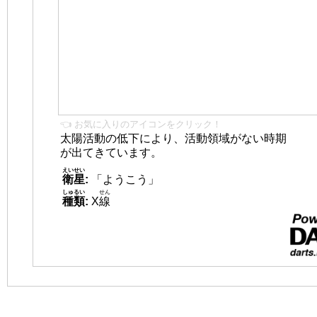
👈 お気に入りのアイコンをクリック！
太陽活動の低下により、活動領域がない時期
が出てきています。
えいせい
衛星
:
「ようこう」
しゅるい
せん
種類
:
X
線