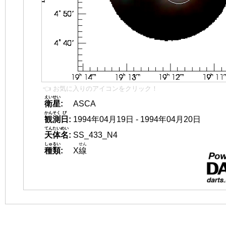
👈 お気に入りのアイコンをクリック！
えいせい
衛星
:
ASCA
かんそく
び
観測
日
:
1994年04月19日 - 1994年04月20日
てんたいめい
天体名
:
SS_433_N4
しゅるい
せん
種類
:
X
線