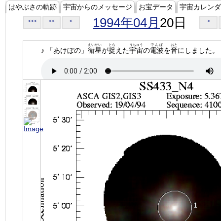
はやぶさの軌跡
宇宙からのメッセージ
お宝データ
宇宙カレンダ
1994年04月
20日
<<<
<<
<
>
えいせい
とら
うちゅう
でんぱ
おと
♪ 「あけぼの」
衛星
が
捉
えた
宇宙
の
電波
を
音
にしました。