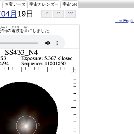
ジ
お宝データ
宇宙カレンダー
宇宙 xR
年04月
19日
>
>>
>>>
…☞Engli
うちゅう
でんぱ
おと
宇宙
の
電波
を
音
にしました。