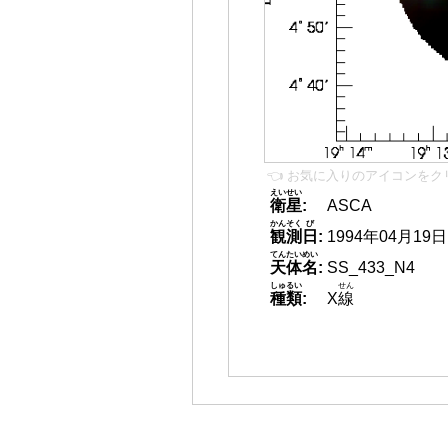
👈 お気に入りのアイコンをク
えいせい
衛星
:
ASCA
かんそく
び
観測
日
:
1994年04月19日
てんたいめい
天体名
:
SS_433_N4
しゅるい
せん
種類
:
X
線