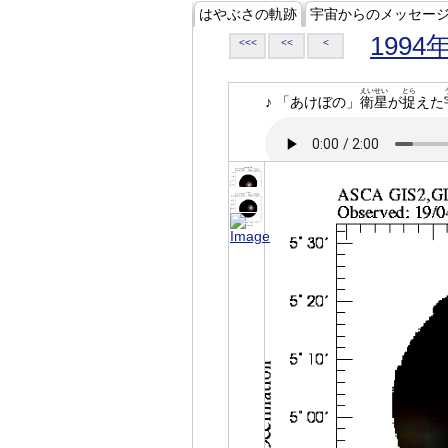
はやぶさの軌跡
宇宙からのメッセー
1994
<<<
<<
<
えいせい
とら
♪ 「あけぼの」
衛星
が
捉
えた