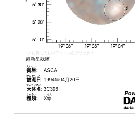
👈 お気に入りのアイコンをクリック！
超新星残骸
えいせい
衛星
:
ASCA
かんそく
び
観測
日
:
1994年04月20日
てんたいめい
天体名
:
3C396
しゅるい
せん
種類
:
X
線