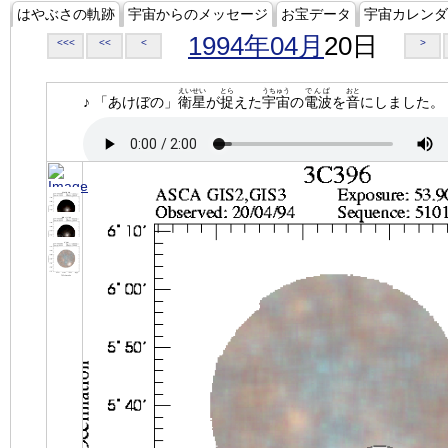
はやぶさの軌跡
宇宙からのメッセージ
お宝データ
宇宙カレンダ
1994年04月
20日
<<<
<<
<
>
えいせい
とら
うちゅう
でんぱ
おと
♪ 「あけぼの」
衛星
が
捉
えた
宇宙
の
電波
を
音
にしました。