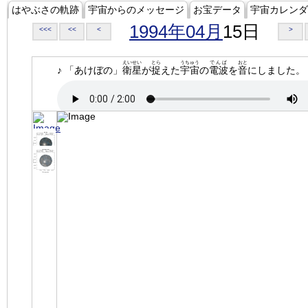
はやぶさの軌跡
宇宙からのメッセージ
お宝データ
宇宙カレンダ
1994年04月
15日
<<<
<<
<
>
えいせい
とら
うちゅう
でんぱ
おと
♪ 「あけぼの」
衛星
が
捉
えた
宇宙
の
電波
を
音
にしました。