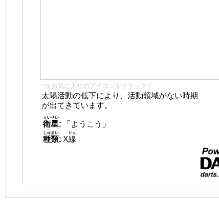
👈 お気に入りのアイコンをクリック！
太陽活動の低下により、活動領域がない時期
が出てきています。
えいせい
衛星
:
「ようこう」
しゅるい
せん
種類
:
X
線