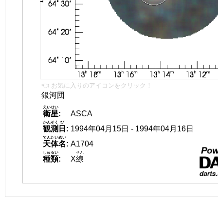
👈 お気に入りのアイコンをクリック！
銀河団
えいせい
衛星
:
ASCA
かんそく
び
観測
日
:
1994年04月15日 - 1994年04月16日
てんたいめい
天体名
:
A1704
しゅるい
せん
種類
:
X
線