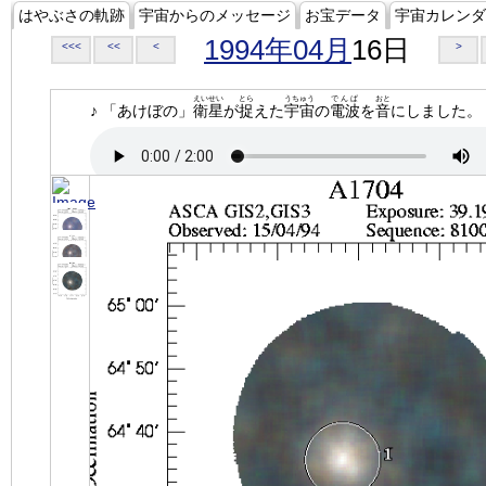
はやぶさの軌跡
宇宙からのメッセージ
お宝データ
宇宙カレンダ
1994年04月
16日
<<<
<<
<
>
えいせい
とら
うちゅう
でんぱ
おと
♪ 「あけぼの」
衛星
が
捉
えた
宇宙
の
電波
を
音
にしました。