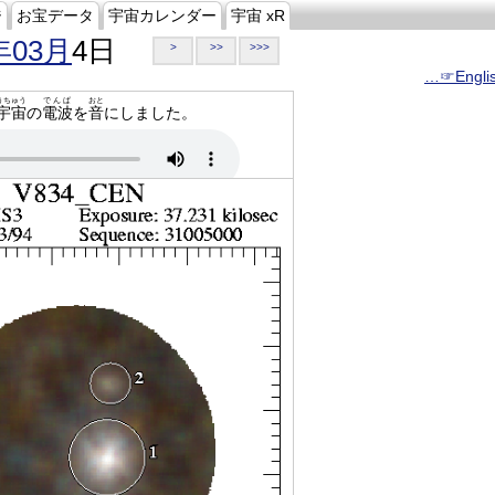
ジ
お宝データ
宇宙カレンダー
宇宙 xR
年03月
4日
>
>>
>>>
…☞Engli
うちゅう
でんぱ
おと
宇宙
の
電波
を
音
にしました。