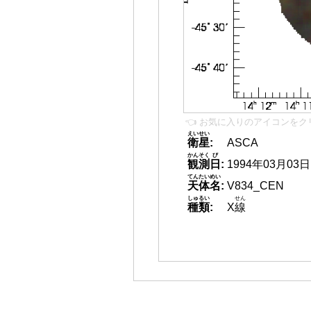
👈 お気に入りのアイコンをク
えいせい
衛星
:
ASCA
かんそく
び
観測
日
:
1994年03月03日
てんたいめい
天体名
:
V834_CEN
しゅるい
せん
種類
:
X
線