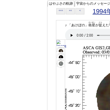
はやぶさの軌跡
宇宙からのメッセー
1994
<<<
<<
<
えいせい
とら
♪ 「あけぼの」
衛星
が
捉
えた