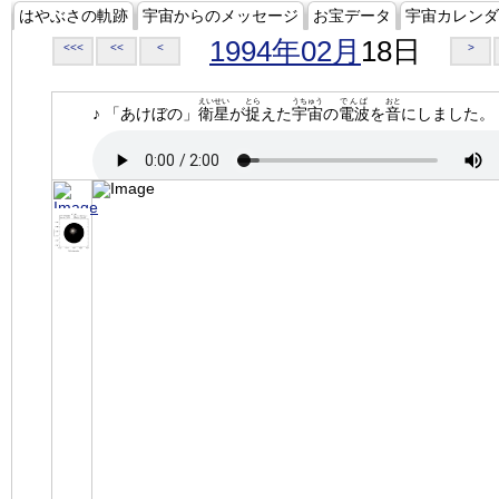
はやぶさの軌跡
宇宙からのメッセージ
お宝データ
宇宙カレンダ
1994年02月
18日
<<<
<<
<
>
えいせい
とら
うちゅう
でんぱ
おと
♪ 「あけぼの」
衛星
が
捉
えた
宇宙
の
電波
を
音
にしました。