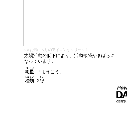
👈 お気に入りのアイコンをクリック！
太陽活動の低下により、活動領域がまばらに
なっています。
えいせい
衛星
:
「ようこう」
しゅるい
せん
種類
:
X
線