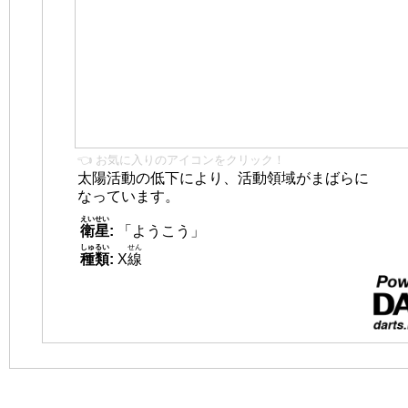
👈 お気に入りのアイコンをクリック！
太陽活動の低下により、活動領域がまばらに
なっています。
えいせい
衛星
:
「ようこう」
しゅるい
せん
種類
:
X
線