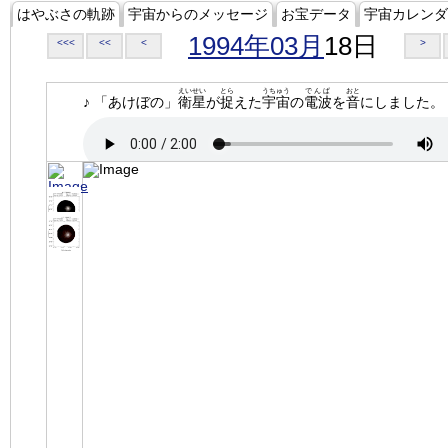
はやぶさの軌跡
宇宙からのメッセージ
お宝データ
宇宙カレンダ
1994年03月
18日
<<<
<<
<
>
えいせい
とら
うちゅう
でんぱ
おと
♪ 「あけぼの」
衛星
が
捉
えた
宇宙
の
電波
を
音
にしました。