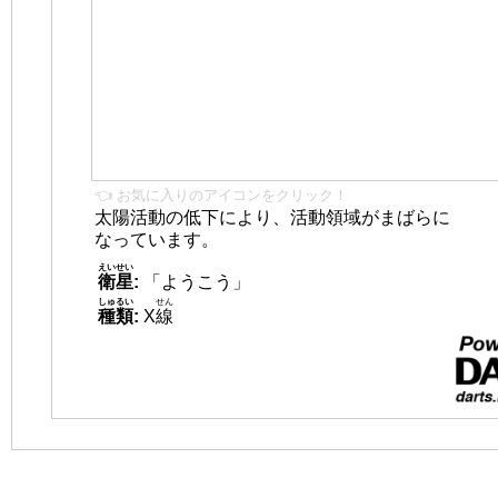
👈 お気に入りのアイコンをクリック！
太陽活動の低下により、活動領域がまばらに
なっています。
えいせい
衛星
:
「ようこう」
しゅるい
せん
種類
:
X
線