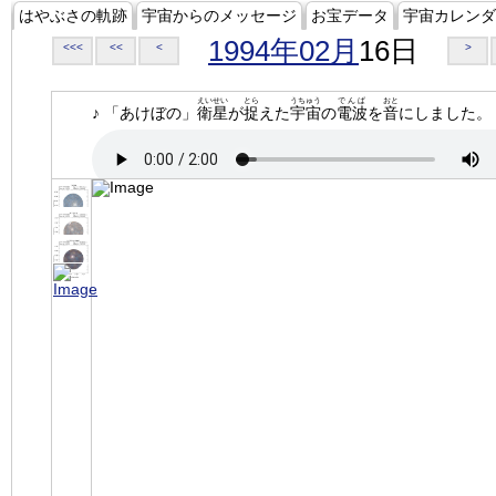
はやぶさの軌跡
宇宙からのメッセージ
お宝データ
宇宙カレンダ
1994年02月
16日
<<<
<<
<
>
えいせい
とら
うちゅう
でんぱ
おと
♪ 「あけぼの」
衛星
が
捉
えた
宇宙
の
電波
を
音
にしました。