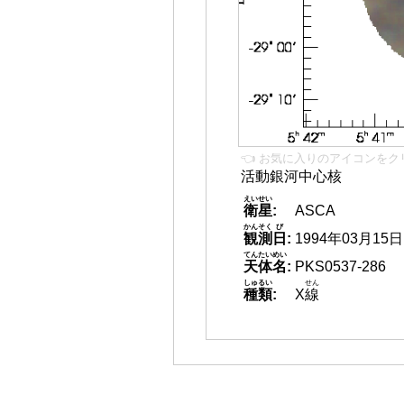
👈 お気に入りのアイコンをク
活動銀河中心核
えいせい
衛星
:
ASCA
かんそく
び
観測
日
:
1994年03月15日
てんたいめい
天体名
:
PKS0537-286
しゅるい
せん
種類
:
X
線