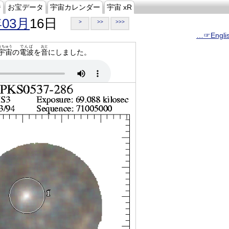
ジ
お宝データ
宇宙カレンダー
宇宙 xR
年03月
16日
>
>>
>>>
…☞Engli
うちゅう
でんぱ
おと
宇宙
の
電波
を
音
にしました。