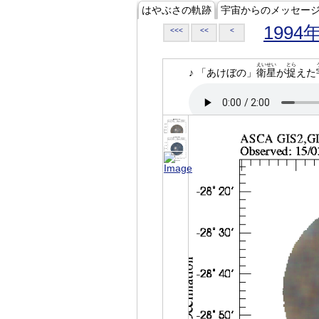
はやぶさの軌跡
宇宙からのメッセー
1994
<<<
<<
<
えいせい
とら
♪ 「あけぼの」
衛星
が
捉
えた