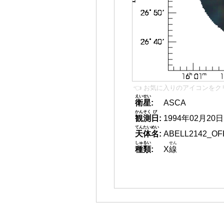
👈 お気に入りのアイコンをク
えいせい
衛星
:
ASCA
かんそく
び
観測
日
:
1994年02月20日
てんたいめい
天体名
:
ABELL2142_OF
しゅるい
せん
種類
:
X
線