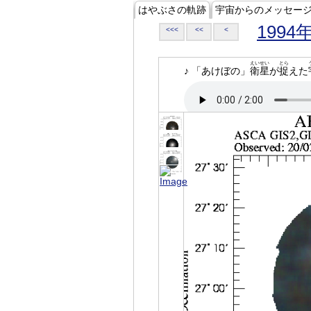
はやぶさの軌跡
宇宙からのメッセー
1994
<<<
<<
<
えいせい
とら
♪ 「あけぼの」
衛星
が
捉
えた