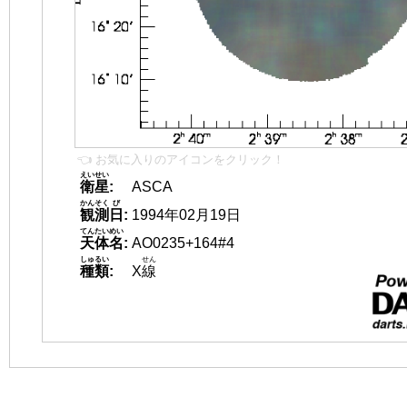
👈 お気に入りのアイコンをクリック！
えいせい
衛星
:
ASCA
かんそく
び
観測
日
:
1994年02月19日
てんたいめい
天体名
:
AO0235+164#4
しゅるい
せん
種類
:
X
線