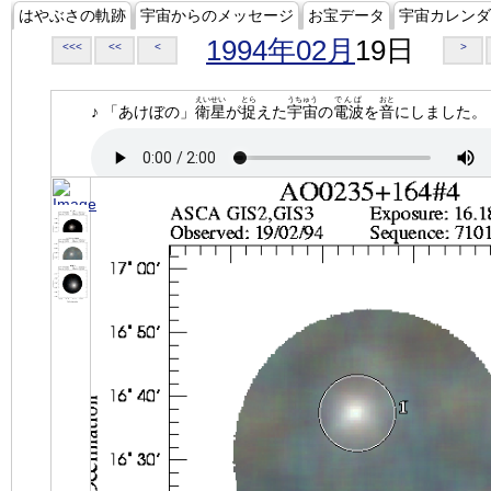
はやぶさの軌跡
宇宙からのメッセージ
お宝データ
宇宙カレンダ
1994年02月
19日
<<<
<<
<
>
えいせい
とら
うちゅう
でんぱ
おと
♪ 「あけぼの」
衛星
が
捉
えた
宇宙
の
電波
を
音
にしました。