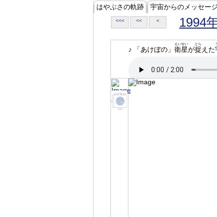
はやぶさの軌跡
宇宙からのメッセー
1994
<<<
<<
<
えいせい
とら
♪ 「あけぼの」
衛星
が
捉
えた