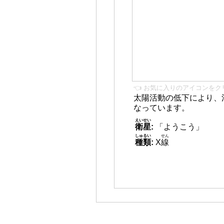
👈 お気に入りのアイコンをク
太陽活動の低下により、
なっています。
えいせい
衛星
:
「ようこう」
しゅるい
せん
種類
:
X
線