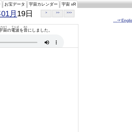
ジ
お宝データ
宇宙カレンダー
宇宙 xR
年01月
19日
>
>>
>>>
…☞Engli
うちゅう
でんぱ
おと
宇宙
の
電波
を
音
にしました。