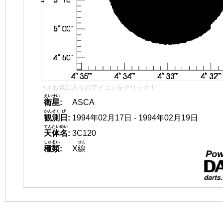
👈 お気に入りのアイコンをクリック！
えいせい
衛星
:
ASCA
かんそく
び
観測
日
:
1994年02月17日 - 1994年02月19日
てんたいめい
天体名
:
3C120
しゅるい
せん
種類
:
X
線