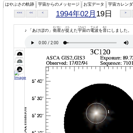
はやぶさの軌跡
宇宙からのメッセージ
お宝データ
宇宙カレンダ
1994年02月
19日
<<<
<<
<
>
えいせい
とら
うちゅう
でんぱ
おと
♪ 「あけぼの」
衛星
が
捉
えた
宇宙
の
電波
を
音
にしました。