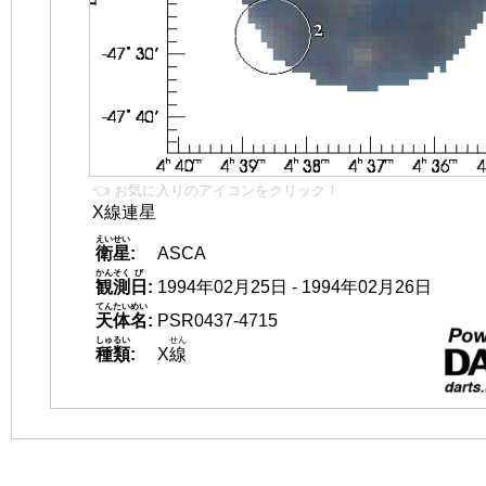
👈 お気に入りのアイコンをクリック！
X線連星
えいせい
衛星
:
ASCA
かんそく
び
観測
日
:
1994年02月25日 - 1994年02月26日
てんたいめい
天体名
:
PSR0437-4715
しゅるい
せん
種類
:
X
線