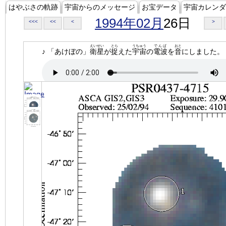
はやぶさの軌跡
宇宙からのメッセージ
お宝データ
宇宙カレンダ
1994年02月
26日
<<<
<<
<
>
えいせい
とら
うちゅう
でんぱ
おと
♪ 「あけぼの」
衛星
が
捉
えた
宇宙
の
電波
を
音
にしました。